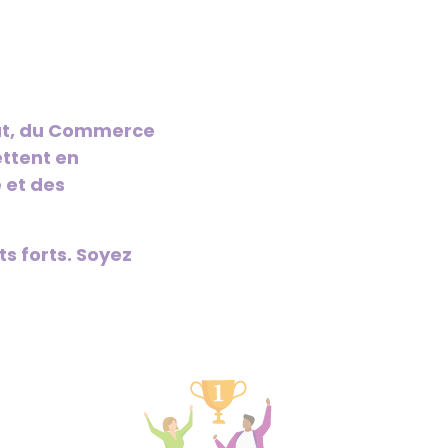
anat, du Commerce
ettent en
 et des
ts forts. Soyez