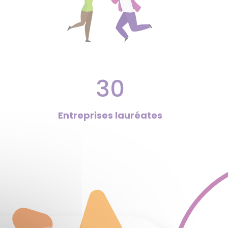
30
Entreprises lauréates