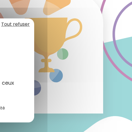
Tout refuser
r ceux
ité