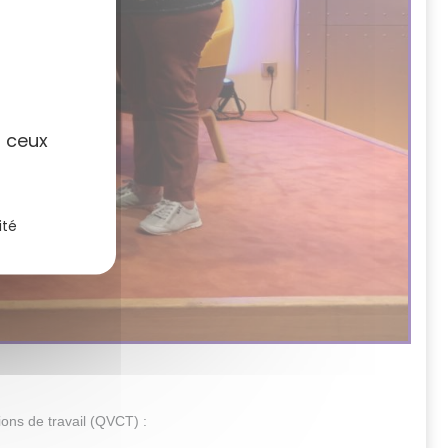
r ceux
ité
ions de travail (QVCT) :