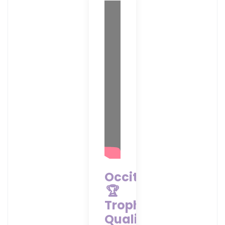
Occitanie
🏆
Trophée
Qualivie