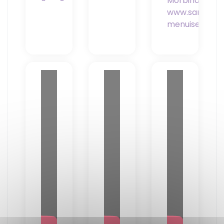
Morbihan
www.sam-
menuiserie.fr