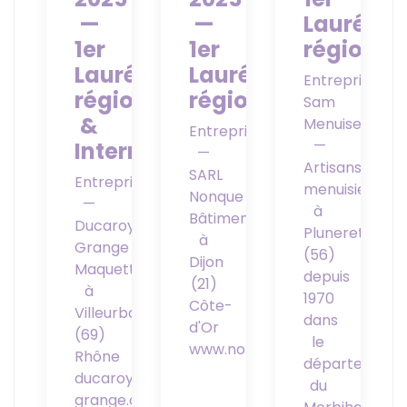
—
—
Lauréat
1er
1er
régional
Lauréat
Lauréat
Entreprise
régional
régional
Sam
&
Menuiserie
Entreprise
—
Interrégional
—
Artisans
SARL
Entreprise
menuisiers
Nonque
—
à
Bâtiment
Ducaroy
Pluneret
à
Grange
(56)
Dijon
Maquettiste/Sculpteur/Décorateur
depuis
(21)
à
1970
Côte-
Villeurbanne
dans
d'Or
(69)
le
www.nonque.fr
Rhône
département
ducaroy-
du
grange.com