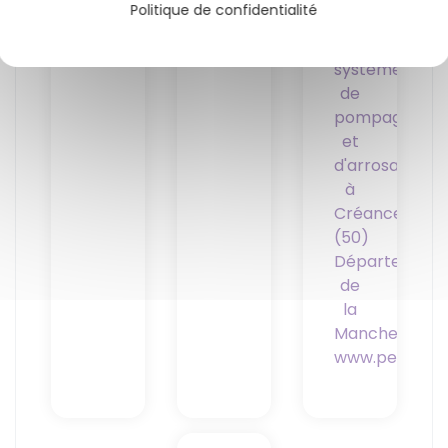
boulangerie
à
Politique de confidentialité
installons
à
Bû
de
Paris
(28)
systèmes
de
pompages
et
d'arrosage
à
Créances
(50)
Département
de
la
Manche
www.perdreau