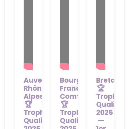
Auvergne-
Bourgogne-
Bretagn
Rhône-
Franche-
🏆
Alpes
Comté
Trophée
🏆
🏆
Quali'Vie
Trophée
Trophée
2025
Qualivie
Qualivie
—
2025
2025
1er