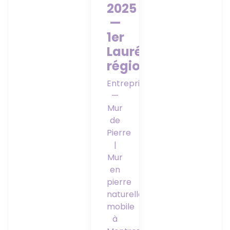
2025
—
1er
Lauréat
régional
Entreprise
—
Mur
de
Pierre
|
Mur
en
pierre
naturelle
mobile
à