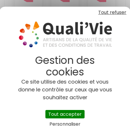
Centre
Île-
Normand
Tout refuser
Val
de-
🏆
de
France
Trophée
Loire
🏆
Quali'Vie
🏆
Trophée
2025
Trophée
Quali'Vie
—
Quali'Vie
2025
1er
2025
—
Lauréat
—
1er
régional
Ce site utilise des cookies et vous
1er
Lauréat
Entreprise
donne le contrôle sur ceux que vous
Lauréat
régional
—
souhaitez activer
régional
Perdreau,
Entreprise
Les
—
Entreprise
Tout accepter
Maîtres
L'Équilibre
—
de
Personnaliser
pâtisserie
Ramos
l'eau